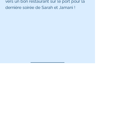
vers un bon restaurant sur le port pour la 
dernière soirée de Sarah et Jamani !
Samedi 14 mai
Ce matin, c’est jour de marché à Gruissan. 
Nous montons donc un stand aux côtés de 
Rescue Ocean
 et 
Effetmer
. Rescue Ocean 
est une association qui organise 
notamment des ramassages de déchet sur 
les plages et 
Effetmer
 est une jeune startup 
qui fabrique des lunettes à partir de 
plastique recyclé, ce plastique provenant 
de collectes de déchets locales. C’est un 