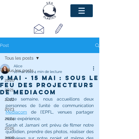
Post
Tous les posts
Alice
Tous les posts
16 mai 2022
4 min de lecture
9 mai - 15 mai : Sous le
2020
feu des projecteurs
2021
de Mediacom
Cette semaine, nous accueillons deux 
2022
personnes de l’unité de communication 
2023
Mediacom
 de l’EPFL, venues partager 
2024
notre expérience.
Sarah et Jamani ont prévu de filmer notre 
2025
quotidien, prendre des photos, réaliser des 
2026
interviews sur notre projet et même des 