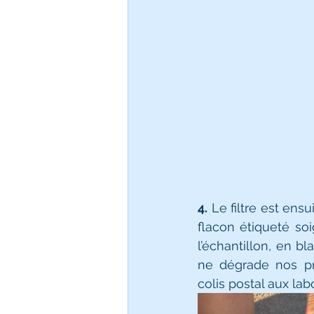
4.
 Le filtre est ens
flacon étiqueté so
l’échantillon, en bl
ne dégrade nos pr
colis postal aux labo