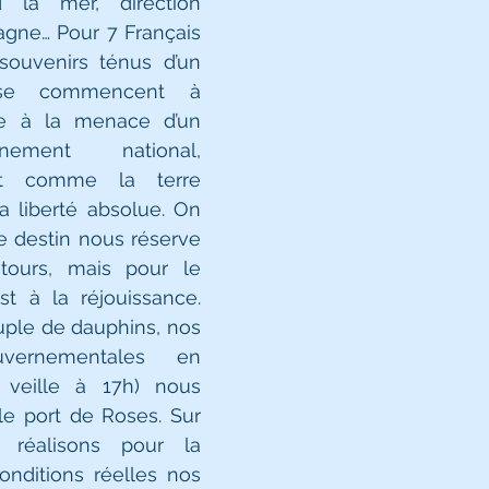
d la mer, direction 
pagne… Pour 7 Français 
souvenirs ténus d’un 
sse commencent à 
ce à la menace d’un 
ement national, 
ît comme la terre 
a liberté absolue. On 
le destin nous réserve 
ours, mais pour le 
t à la réjouissance. 
uple de dauphins, nos 
uvernementales en 
veille à 17h) nous 
le port de Roses. Sur 
réalisons pour la 
onditions réelles nos 