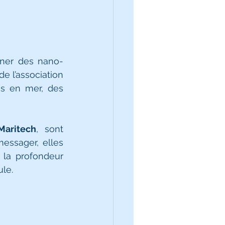
onner des nano-
de l’association 
s en mer, des 
Maritech
, sont 
ssager, elles 
la profondeur 
le.