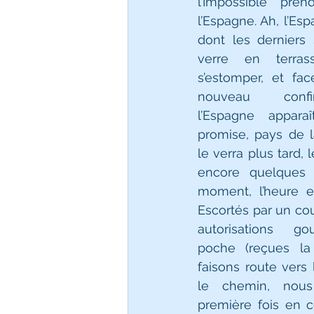
l’Impossible pren
l’Espagne. Ah, l’Es
dont les derniers 
verre en terra
s’estomper, et fa
nouveau confin
l’Espagne appara
promise, pays de l
le verra plus tard, 
encore quelques t
moment, l’heure es
Escortés par un co
autorisations go
poche (reçues la 
faisons route vers 
le chemin, nous 
première fois en c