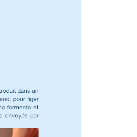
troduit dans un 
nol pour figer 
 ne fermente et 
e envoyés par 