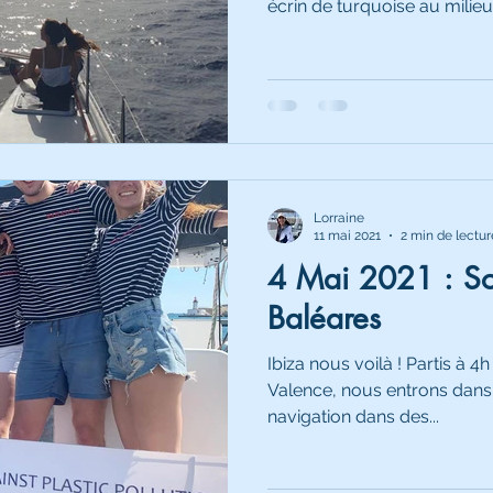
écrin de turquoise au milieu.
Lorraine
11 mai 2021
2 min de lectur
4 Mai 2021 : Sou
Baléares
Ibiza nous voilà ! Partis à 4
Valence, nous entrons dans l
navigation dans des...