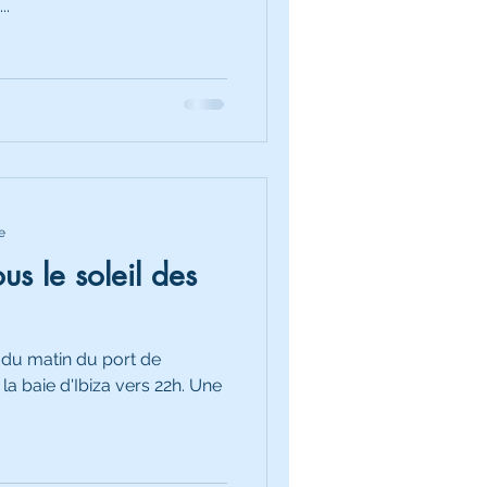
..
e
s le soleil des
h du matin du port de
a baie d'Ibiza vers 22h. Une