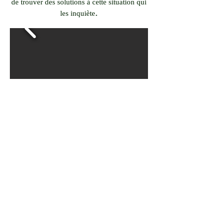
de trouver des solutions à cette situation qui
.
les inquiète
Avant l’océan était propre, non pollué
et aujourd’hui ...
Nous avons dessiné la pollution de la mer.
Pourquoi a-t-on fait un livre sur le sujet de la
pollution ?
Parce que l’on veut que ça s’arrête.