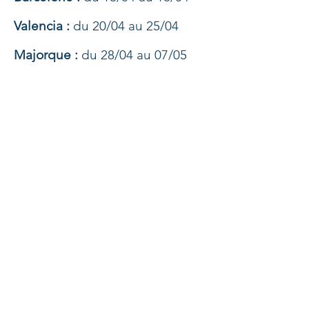
Valencia :
du 20/04 au 25/04
Majorque :
du 28/04 au 07/05
France
Port Saint Louis du Rhone :
du
13/05 au 15/05
Festival de la Camargue
Marseille :
du 23/05 au 24/05
La Seyne sur Mer - Toulon - Saint
Mandrier :
du 28/05 au 29/05
Les Rades Bleues
Bormes les Mimosas :
du 29/05