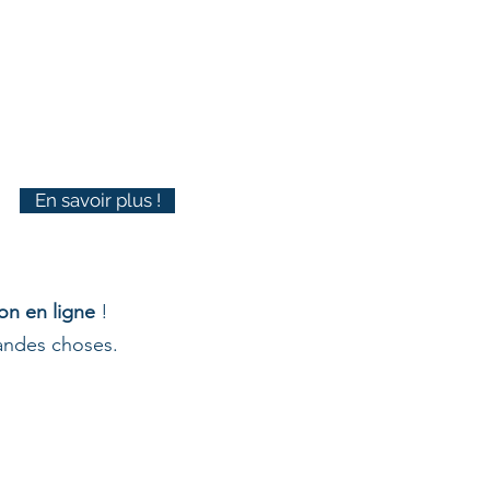
En savoir plus !
on en ligne
!
randes choses.