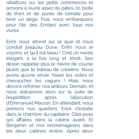
rabattons sur les petits commerces et
arrivons à réunir assez de pâtes, riz, boite
de thon et de purée de tomate pour
tenir un siège. Puis, nous embarquons
pour l’ile des Embiez avec tous nos
vivres.
Erick nous attend sur le quai et nous
conduit jusqu’au Dune. Enfin nous le
voyons, et qu’il est beau ! C’est un navire
élégant, à la fois long et étroit. Son
dessin rappelle plus le navire de course
plutôt que le bateau de croisière. Nous
avons qu’une envie, hisser les voiles et
chevaucher les vagues ! Mais, nous
devons refréner nos ardeurs. Demain, et
nous statuerons alors sur la suite de
l’expédition après l’allocution
d’Emmanuel Macron. En attendant, nous
prenons nos quartiers. Erick s’installe
dans la chambre du capitaine. Cléa pose
ses affaires dans la cabine avant. Et
Benjamin et moi emménageons dans
les deux cabines arrière. Après deux
journées passées à caracoler, nous