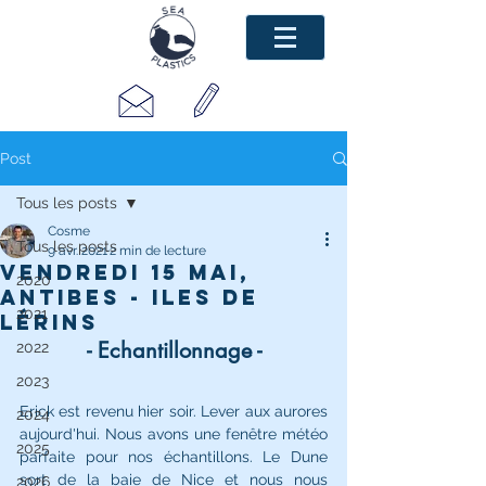
Post
Tous les posts
Cosme
Tous les posts
9 avr. 2021
2 min de lecture
Vendredi 15 mai,
2020
Antibes - Iles de
2021
Lérins
- Echantillonnage -
2022
2023
Erick est revenu hier soir. Lever aux aurores 
2024
aujourd'hui. Nous avons une fenêtre météo 
2025
parfaite pour nos échantillons. Le Dune 
sort de la baie de Nice et nous nous 
2026