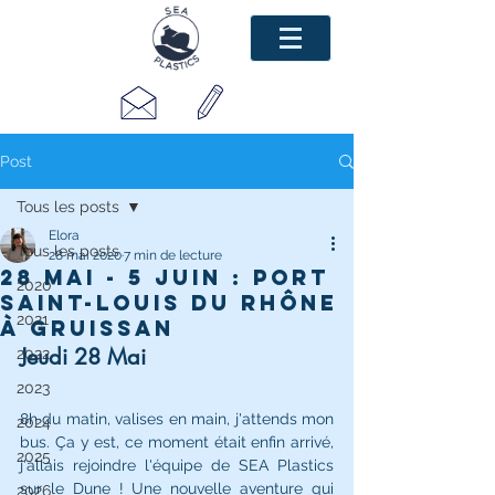
Post
Tous les posts
Elora
Tous les posts
28 mai 2020
7 min de lecture
28 Mai - 5 Juin : Port
2020
Saint-Louis du Rhône
2021
à Gruissan
Jeudi 28 Mai 
2022
2023
8h du matin, valises en main, j'attends mon 
2024
bus. Ça y est, ce moment était enfin arrivé, 
2025
j'allais rejoindre l'équipe de SEA Plastics 
sur le Dune ! Une nouvelle aventure qui 
2026