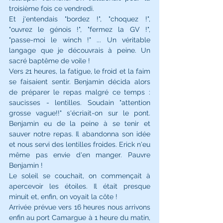
troisième fois ce vendredi. 
Et j'entendais "bordez !", "choquez !", 
"ouvrez le génois !", "fermez la GV !", 
"passe-moi le winch !" ... Un véritable 
langage que je découvrais à peine. Un 
sacré baptême de voile ! 
Vers 21 heures, la fatigue, le froid et la faim 
se faisaient sentir. Benjamin décida alors 
de préparer le repas malgré ce temps : 
saucisses - lentilles. Soudain "attention 
grosse vague!!" s'écriait-on sur le pont. 
Benjamin eu de la peine à se tenir et 
sauver notre repas. Il abandonna son idée 
et nous servi des lentilles froides. Erick n'eu 
même pas envie d'en manger. Pauvre 
Benjamin ! 
Le soleil se couchait, on commençait à 
apercevoir les étoiles. Il était presque 
minuit et, enfin, on voyait la côte ! 
Arrivée prévue vers 16 heures nous arrivons 
enfin au port Camargue à 1 heure du matin, 