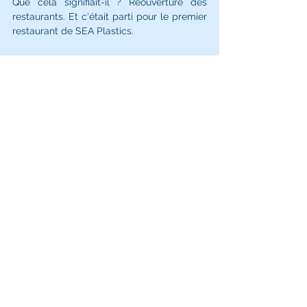
Que cela signifiait-il ? Réouverture des 
restaurants. Et c'était parti pour le premier 
restaurant de SEA Plastics.  
Mercredi 3 Juin
Réveil en douceur, petit déjeuner au soleil, 
nous commencions à discuter du départ 
pour la Corse. Un bon coup de Mistral était 
en cours jusqu'à Vendredi 5 Juin, il était 
dangereux de traverser la Méditerranée 
dans ces conditions. Il a donc été décidé 
d'attendre la bonne fenêtre météo, à 
Gruissan. Nous ne chômions pas pour 
autant ! Il fallait continuer l'analyse de nos 
échantillons, monter les vidéos, appeler 
tous les ports pour notre deuxième tour, 
finaliser le planning, faire les réparations 